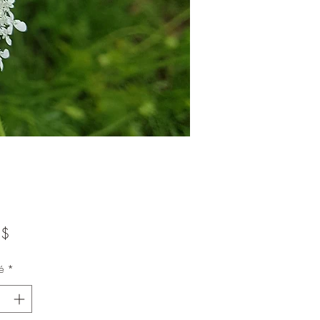
Prix
 $
é
*